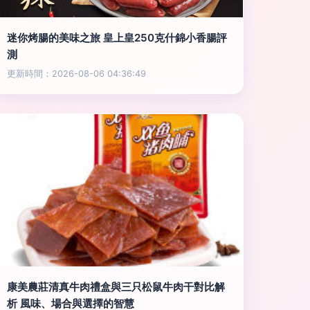
迷你烤腸的美味之旅 皇上皇250克什錦小香腸評
測
更新時間：2026-08-06 04:36:49
康美農莊清真牛肉禮盒與三只松鼠牛肉干對比解
析 風味、場合與選擇的智慧