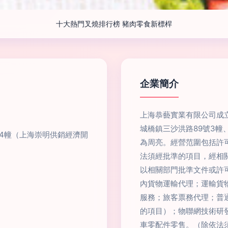
十大熱門叉燒排行榜 豬肉零食新標桿
企業簡介
上海恭藝實業有限公司成立
城橋鎮三沙洪路89號3幢
、4幢（上海崇明供銷經濟開
為周亮。經營范圍包括許
法須經批準的項目，經相
以相關部門批準文件或許
內貨物運輸代理；運輸貨
服務；旅客票務代理；普
的項目）；物聯網技術研
車零配件零售。（除依法