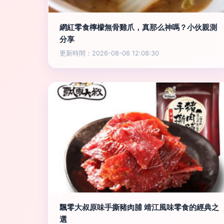
網紅零食檸檬無骨雞爪，真那么神嗎？小伙親測
分享
更新時間：2026-08-06 12:08:30
飄零大叔原味手撕豬肉脯 靖江風味零食的經典之
選