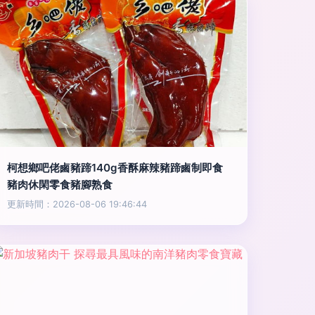
柯想鄉吧佬鹵豬蹄140g香酥麻辣豬蹄鹵制即食
豬肉休閑零食豬腳熟食
更新時間：2026-08-06 19:46:44