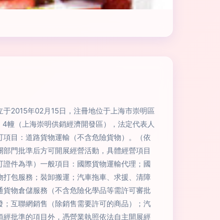
于2015年02月15日，注冊地位于上海市崇明區
、4幢（上海崇明供銷經濟開發區），法定代表人
可項目：道路貨物運輸（不含危險貨物）。（依
關部門批準后方可開展經營活動，具體經營項目
可證件為準）一般項目：國際貨物運輸代理；國
物打包服務；裝卸搬運；汽車拖車、求援、清障
通貨物倉儲服務（不含危險化學品等需許可審批
發；互聯網銷售（除銷售需要許可的商品）；汽
須經批準的項目外，憑營業執照依法自主開展經